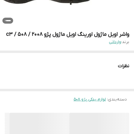
واشر اویل ماژول اورینگ اویل ماژول پژو 2008 / 508 / c3
برند:
وارداتی
نظرات
دسته‌بندی
:
لوازم یدکی پژو 508