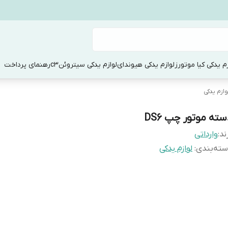
زم یدکی کیا موتورز
لوازم یدکی هیوندای
لوازم یدکی سیتروئنc3
رهنمای پرداخت
وازم یدکی
سته موتور چپ DS6
ند:
وارداتی
ته‌بندی
:
لوازم یدکی