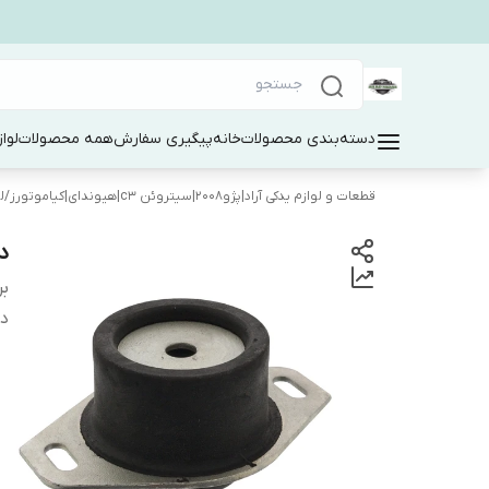
دسته‌بندی محصولات
خانه
پیگیری سفارش
همه محصولات
لوا
قطعات و لوازم یدکی آراد|پژو۲۰۰۸|سیتروئن c3|هیوندای|کیاموتورز
/
ل
د
بر
دس