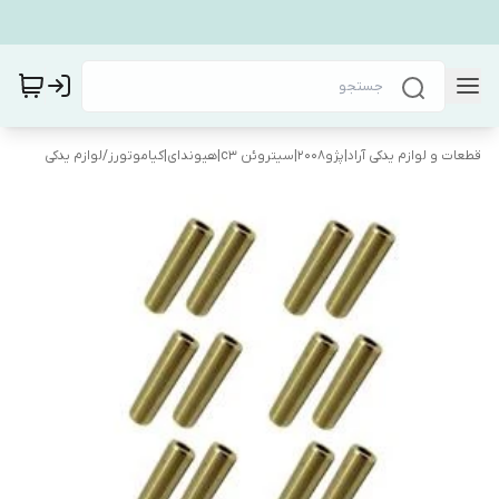
قطعات و لوازم یدکی آراد|پژو۲۰۰۸|سیتروئن c3|هیوندای|کیاموتورز
/
لوازم یدکی