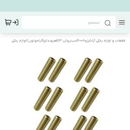
قطعات و لوازم یدکی آراد|پژو۲۰۰۸|سیتروئن c3|هیوندای|کیاموتورز
/
لوازم یدکی