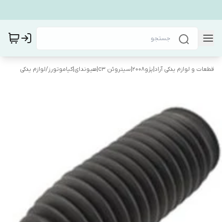
قطعات و لوازم یدکی آراد|پژو۲۰۰۸|سیتروئن c3|هیوندای|کیاموتورز
/
لوازم یدکی