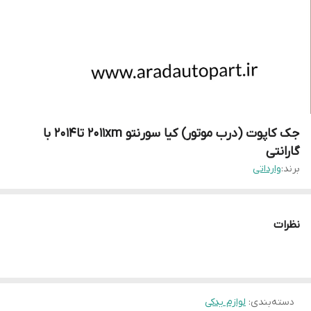
جک کاپوت (درب موتور) کیا سورنتو 2011xm تا2014 با
گارانتی
برند:
وارداتی
نظرات
دسته‌بندی
:
لوازم یدکی