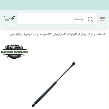
قطعات و لوازم یدکی آراد|پژو۲۰۰۸|سیتروئن c3|هیوندای|کیاموتورز
/
لوازم یدکی