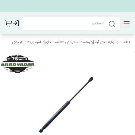
قطعات و لوازم یدکی آراد|پژو۲۰۰۸|سیتروئن c3|هیوندای|کیاموتورز
/
لوازم یدکی