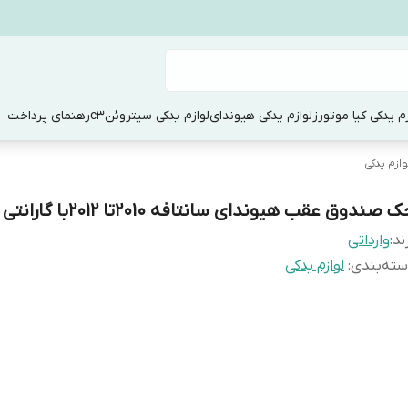
زم یدکی کیا موتورز
لوازم یدکی هیوندای
لوازم یدکی سیتروئنc3
رهنمای پرداخت
وازم یدکی
 صندوق عقب هیوندای سانتافه 2010تا 2012با گارانتی
ند:
وارداتی
ته‌بندی
:
لوازم یدکی