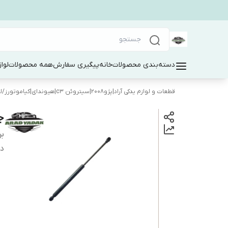
دسته‌بندی محصولات
خانه
پیگیری سفارش
همه محصولات
لوا
قطعات و لوازم یدکی آراد|پژو۲۰۰۸|سیتروئن c3|هیوندای|کیاموتورز
/
ل
جک
بر
دس