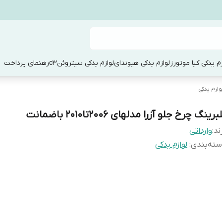
زم یدکی کیا موتورز
لوازم یدکی هیوندای
لوازم یدکی سیتروئنc3
رهنمای پرداخت
وازم یدکی
برینگ چرخ جلو آزرا مدلهای 2006تا2010 باضمانت
ند:
وارداتی
ته‌بندی
:
لوازم یدکی