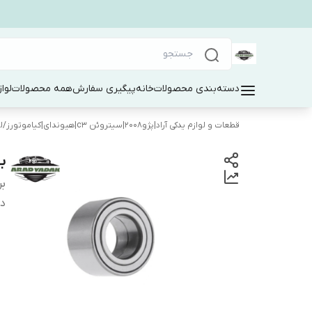
دسته‌بندی محصولات
خانه
پیگیری سفارش
همه محصولات
لوا
قطعات و لوازم یدکی آراد|پژو۲۰۰۸|سیتروئن c3|هیوندای|کیاموتورز
/
ل
بل
بر
دس