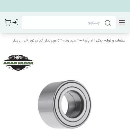
قطعات و لوازم یدکی آراد|پژو۲۰۰۸|سیتروئن c3|هیوندای|کیاموتورز
/
لوازم یدکی