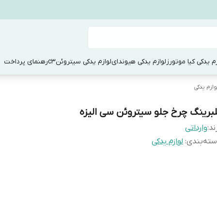
زم یدکی کیا موتورز
لوازم یدکی هیوندای
لوازم یدکی سیتروئنc3
رهنمای پرداخت
وازم یدکی
لبرینگ چرخ جلو سیتروئن سی الیزه
ند:
وارداتی
ته‌بندی
:
لوازم یدکی