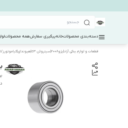
دسته‌بندی محصولات
خانه
پیگیری سفارش
همه محصولات
لوا
قطعات و لوازم یدکی آراد|پژو۲۰۰۸|سیتروئن c3|هیوندای|کیاموتورز
/
ل
ب
بر
دس