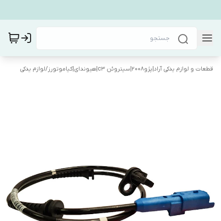
قطعات و لوازم یدکی آراد|پژو۲۰۰۸|سیتروئن c3|هیوندای|کیاموتورز
/
لوازم یدکی