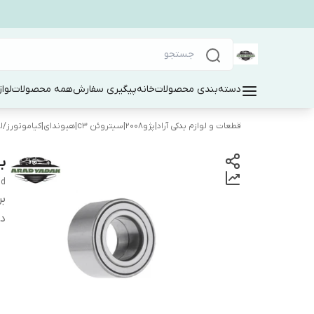
دسته‌بندی محصولات
خانه
پیگیری سفارش
همه محصولات
لوا
قطعات و لوازم یدکی آراد|پژو۲۰۰۸|سیتروئن c3|هیوندای|کیاموتورز
/
ل
بل
ld
بر
دس