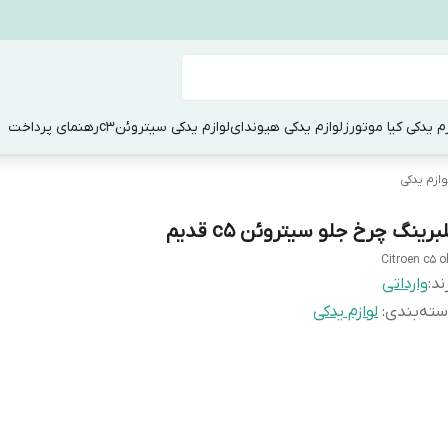
زم یدکی کیا موتورز
لوازم یدکی هیوندای
لوازم یدکی سیتروئنc3
رهنمای پرداخت
وازم یدکی
برینگ چرخ جلو سیتروئن c5 قدیم
Citroen c5 o
ند:
وارداتی
ته‌بندی
:
لوازم یدکی