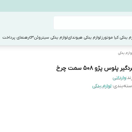
زم یدکی کیا موتورز
لوازم یدکی هیوندای
لوازم یدکی سیتروئنc3
رهنمای پرداخت
وازم یدکی
دگیر پلوس پژو 508 سمت چرخ
ند:
وارداتی
ته‌بندی
:
لوازم یدکی