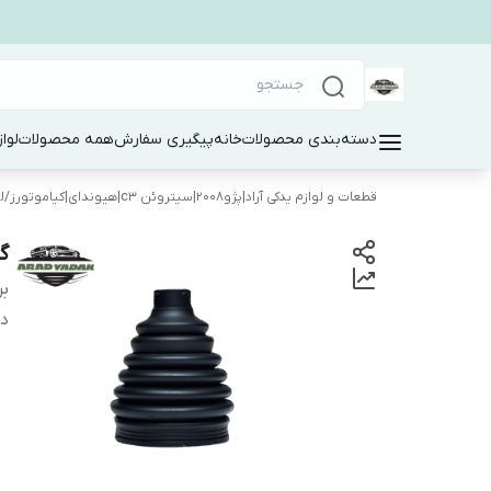
دسته‌بندی محصولات
خانه
پیگیری سفارش
همه محصولات
لوا
قطعات و لوازم یدکی آراد|پژو۲۰۰۸|سیتروئن c3|هیوندای|کیاموتورز
/
ل
گر
بر
دس