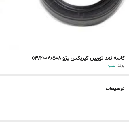
کاسه نمد توربین گیربگس پژو ۲۰۰۸/508/c3
برند:
اصلی
توضیحات