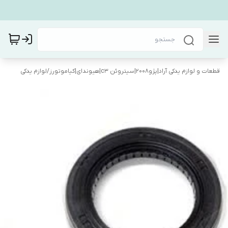
قطعات و لوازم یدکی آراد|پژو۲۰۰۸|سیتروئن c3|هیوندای|کیاموتورز
/
لوازم یدکی