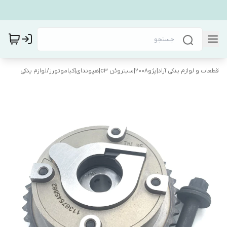
قطعات و لوازم یدکی آراد|پژو۲۰۰۸|سیتروئن c3|هیوندای|کیاموتورز
/
لوازم یدکی