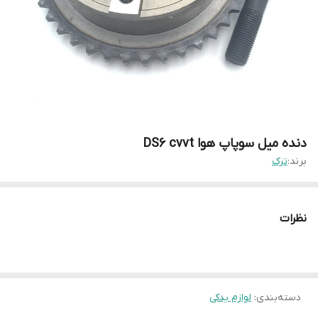
دنده میل سوپاپ هوا DS6 cvvt
برند:
ترک
نظرات
دسته‌بندی
:
لوازم یدکی