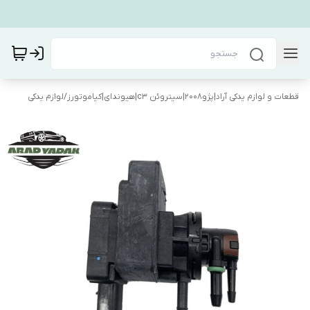
قطعات و لوازم یدکی آراد|پژو۲۰۰۸|سیتروئن c3|هیوندای|کیاموتورز
/
لوازم یدکی