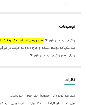
توضیحات
واتر پمپ سیتروئن c3،
همان پمپ آب است که وظیفه انتق
مکانیکی که توسط تسمه و چرخ دنده به حرکت در می‌آ
ویژگی های واتر پمپ سیتروئن c3:
وظیفه اصلی:
گردش مایع خنک کننده در موتور و جلوگیری از گرم
دو نوع پمپ:
نظرات
پمپ آب مکانیکی (معمولی) و پمپ آب برقی (برای تو
اهمیت تعویض:
شما هم درباره این محصول نظر خود را بنویسید.
اگر پمپ آب دچار نشتی یا خرابی شود، مایع خنک ک
برای ثبت نظر، لازم است ابتدا وارد حساب کاربری خود شو