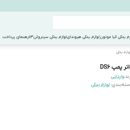
زم یدکی کیا موتورز
لوازم یدکی هیوندای
لوازم یدکی سیتروئنc3
رهنمای پرداخت
وازم یدکی
تر پمپ DS6
ند:
وارداتی
ته‌بندی
:
لوازم یدکی