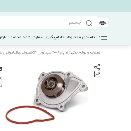
دسته‌بندی محصولات
خانه
پیگیری سفارش
همه محصولات
لوا
قطعات و لوازم یدکی آراد|پژو۲۰۰۸|سیتروئن c3|هیوندای|کیاموتورز
/
ل
وا
بر
دس