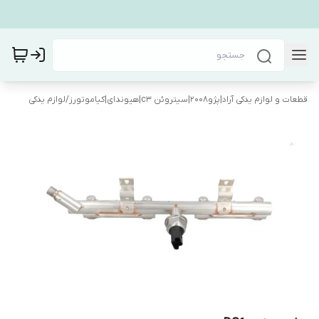
قطعات و لوازم یدکی آراد|پژو۲۰۰۸|سیتروئن c3|هیوندای|کیاموتورز
/
لوازم یدکی