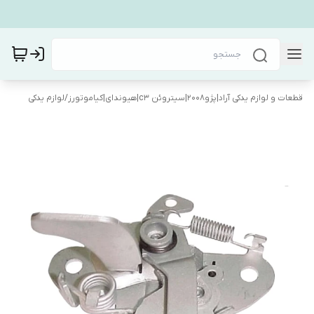
قطعات و لوازم یدکی آراد|پژو۲۰۰۸|سیتروئن c3|هیوندای|کیاموتورز
/
لوازم یدکی