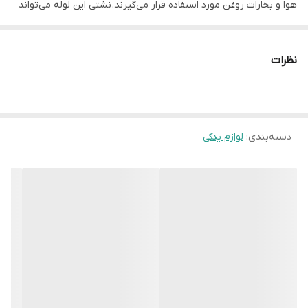
هوا و بخارات روغن مورد استفاده قرار می‌گیرند. نشتی این لوله می‌تواند
باعث روشن شدن چراغ چک موتور، کاهش شتاب و افت توان خودرو
شود، بنابراین در حین تعویض روغن و فیلترها، باز کردن این لوله توصیه
نظرات
نمی‌شود.
جزئیات بیشتر:
وظیفه اصلی:
دسته‌بندی
:
لوازم یدکی
انتقال هوای فیلتر شده از محفظه فیلتر هوا به توربوشارژ.
محتویات:
سنسور و سوپاپ های کنترل کننده جریان هوا و بخارات روغن.
اهمیت:
نشتی این لوله می‌تواند باعث مشکلات موتور شود.
توصیه:
در هنگام تعویض روغن و فیلترها، از باز کردن این لوله خودداری کنید.