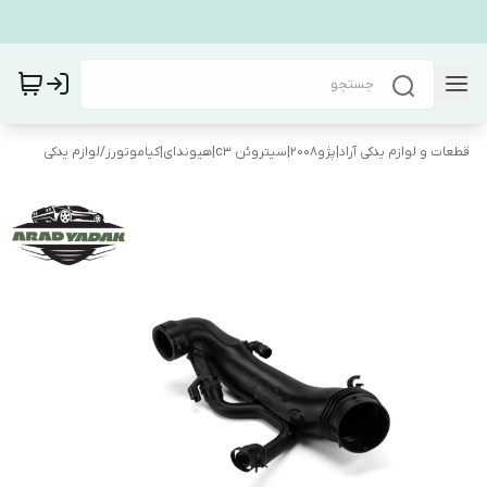
قطعات و لوازم یدکی آراد|پژو۲۰۰۸|سیتروئن c3|هیوندای|کیاموتورز
/
لوازم یدکی