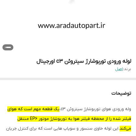
لوله ورودی توربوشارژ سیتروئن c3 اورجینال
برند:
اصل
توضیحات
وله ورودی هوای توربوشارژ سیتروئن c3،
یک قطعه مهم است که هوای
فیلتر شده را از محفظه فیلتر هوا به توربوشارژ موتور EP6 منتقل
می‌کند
. این لوله حاوی سنسور و سوپاپ هایی است که برای کنترل جریان