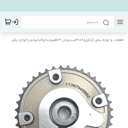
قطعات و لوازم یدکی آراد|پژو۲۰۰۸|سیتروئن c3|هیوندای|کیاموتورز
/
لوازم یدکی