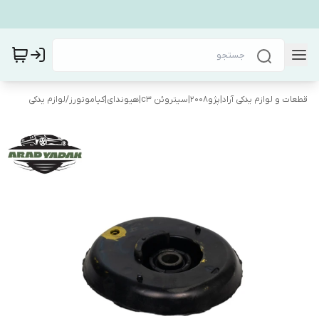
قطعات و لوازم یدکی آراد|پژو۲۰۰۸|سیتروئن c3|هیوندای|کیاموتورز
/
لوازم یدکی