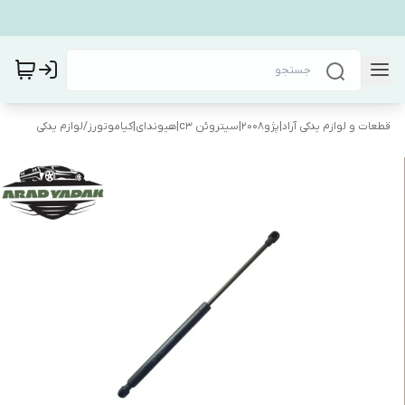
قطعات و لوازم یدکی آراد|پژو۲۰۰۸|سیتروئن c3|هیوندای|کیاموتورز
/
لوازم یدکی