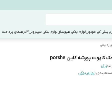
زم یدکی کیا موتورز
لوازم یدکی هیوندای
لوازم یدکی سیتروئنc3
رهنمای پرداخت
وازم یدکی
 کاپوت پورشه کاین porshe
ند:
ترک
ته‌بندی
:
لوازم یدکی