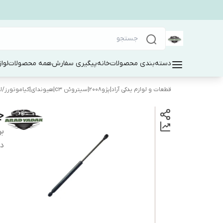
دسته‌بندی محصولات
خانه
پیگیری سفارش
همه محصولات
لوا
قطعات و لوازم یدکی آراد|پژو۲۰۰۸|سیتروئن c3|هیوندای|کیاموتورز
/
ل
جک
بر
دس