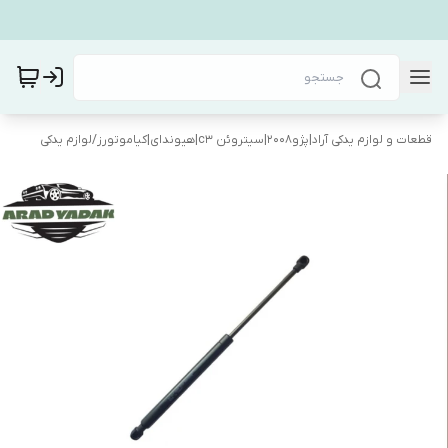
قطعات و لوازم یدکی آراد|پژو۲۰۰۸|سیتروئن c3|هیوندای|کیاموتورز
/
لوازم یدکی