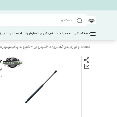
دسته‌بندی محصولات
خانه
پیگیری سفارش
همه محصولات
لوا
قطعات و لوازم یدکی آراد|پژو۲۰۰۸|سیتروئن c3|هیوندای|کیاموتورز
/
ل
جک
بر
دس