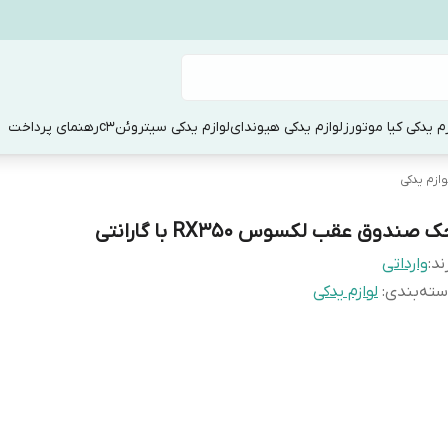
زم یدکی کیا موتورز
لوازم یدکی هیوندای
لوازم یدکی سیتروئنc3
رهنمای پرداخت
وازم یدکی
 صندوق عقب لکسوس RX350 با گارانتی
ند:
وارداتی
ته‌بندی
:
لوازم یدکی