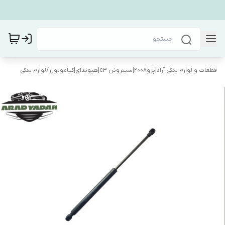
قطعات و لوازم یدکی آراد|پژو۲۰۰۸|سیتروئن c3|هیوندای|کیاموتورز
/
لوازم یدکی