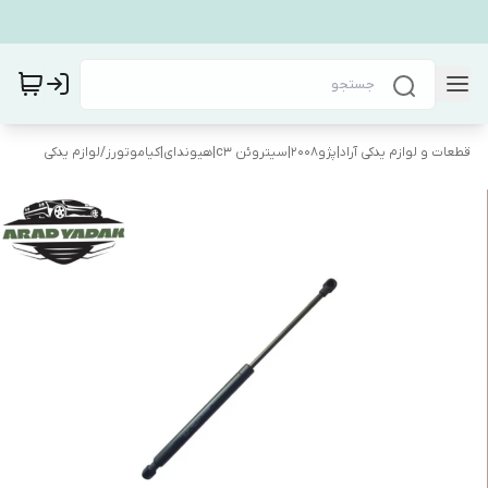
قطعات و لوازم یدکی آراد|پژو۲۰۰۸|سیتروئن c3|هیوندای|کیاموتورز
/
لوازم یدکی