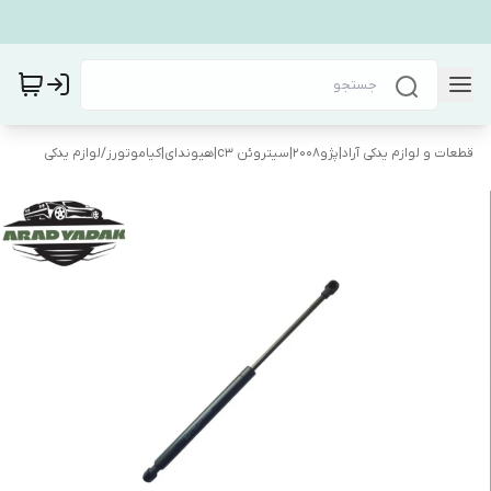
قطعات و لوازم یدکی آراد|پژو۲۰۰۸|سیتروئن c3|هیوندای|کیاموتورز
/
لوازم یدکی