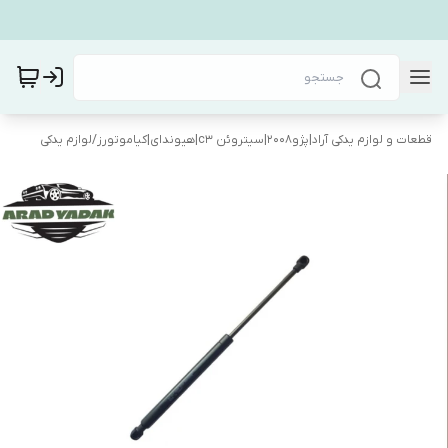
قطعات و لوازم یدکی آراد|پژو۲۰۰۸|سیتروئن c3|هیوندای|کیاموتورز
/
لوازم یدکی