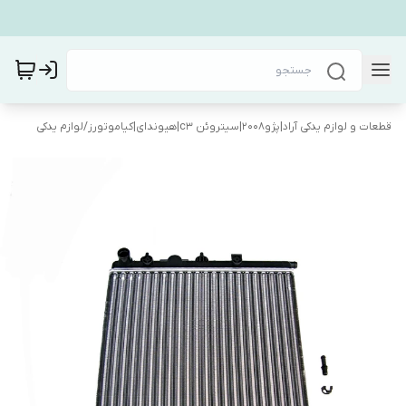
قطعات و لوازم یدکی آراد|پژو۲۰۰۸|سیتروئن c3|هیوندای|کیاموتورز
/
لوازم یدکی