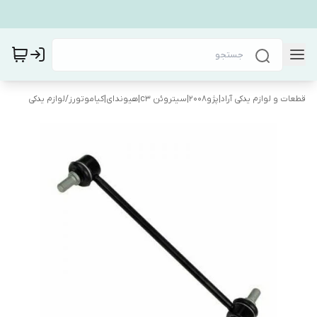
قطعات و لوازم یدکی آراد|پژو۲۰۰۸|سیتروئن c3|هیوندای|کیاموتورز
/
لوازم یدکی