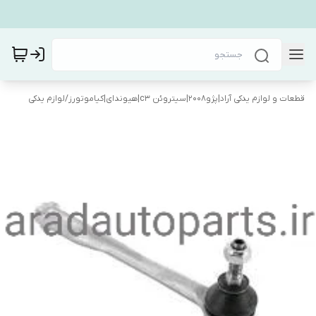
قطعات و لوازم یدکی آراد|پژو۲۰۰۸|سیتروئن c3|هیوندای|کیاموتورز
/
لوازم یدکی