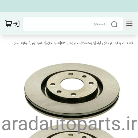
قطعات و لوازم یدکی آراد|پژو۲۰۰۸|سیتروئن c3|هیوندای|کیاموتورز
/
لوازم یدکی