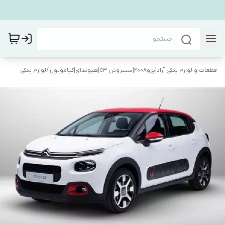
قطعات و لوازم یدکی آراد|پژو۲۰۰۸|سیتروئن c3|هیوندای|کیاموتورز
/
لوازم یدکی