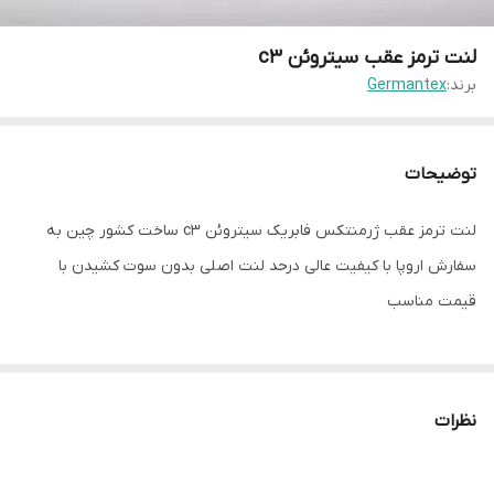
لنت ترمز عقب سیتروئن c3
برند:
Germantex
توضیحات
لنت ترمز عقب ژرمنتکس فابریک سیتروئن c3 ساخت کشور چین به
سفارش اروپا با کیفیت عالی درحد لنت اصلی بدون سوت کشیدن با
قیمت مناسب
نظرات