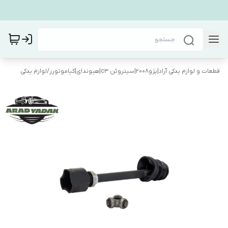
قطعات و لوازم یدکی آراد|پژو۲۰۰۸|سیتروئن c3|هیوندای|کیاموتورز
/
لوازم یدکی