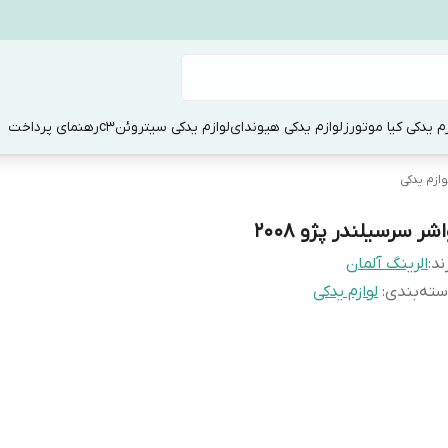
زم یدکی کیا موتورز
لوازم یدکی هیوندای
لوازم یدکی سیتروئنc3
رهنمای پرداخت
وازم یدکی
شر سرسیلندر پژو ۲۰۰۸
ند:
الرینگ آلمان
ته‌بندی
:
لوازم یدکی