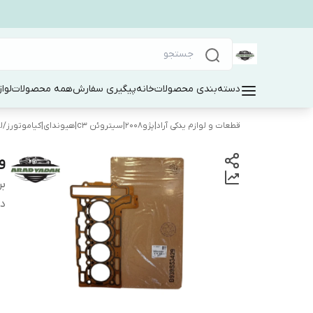
دسته‌بندی محصولات
خانه
پیگیری سفارش
همه محصولات
لوا
قطعات و لوازم یدکی آراد|پژو۲۰۰۸|سیتروئن c3|هیوندای|کیاموتورز
/
ل
وا
بر
دس