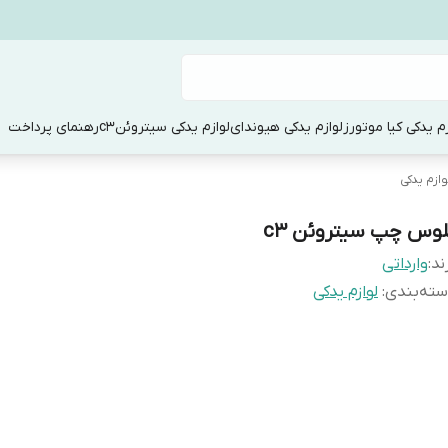
زم یدکی کیا موتورز
لوازم یدکی هیوندای
لوازم یدکی سیتروئنc3
رهنمای پرداخت
وازم یدکی
لوس چپ سیتروئن c3
ند:
وارداتی
ته‌بندی
:
لوازم یدکی