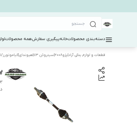
دسته‌بندی محصولات
خانه
پیگیری سفارش
همه محصولات
لوا
قطعات و لوازم یدکی آراد|پژو۲۰۰۸|سیتروئن c3|هیوندای|کیاموتورز
/
ل
پ
بر
دس