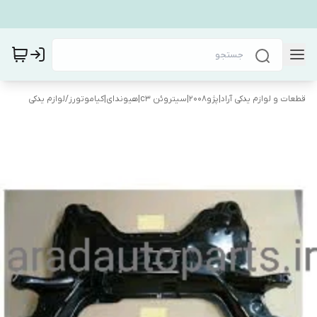
قطعات و لوازم یدکی آراد|پژو۲۰۰۸|سیتروئن c3|هیوندای|کیاموتورز
/
لوازم یدکی