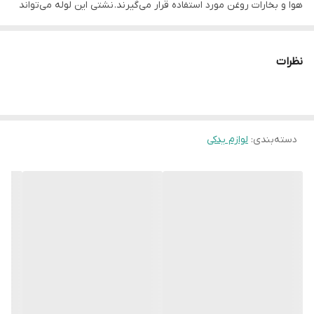
هوا و بخارات روغن مورد استفاده قرار می‌گیرند. نشتی این لوله می‌تواند
باعث روشن شدن چراغ چک موتور، کاهش شتاب و افت توان خودرو
شود، بنابراین در حین تعویض روغن و فیلترها، باز کردن این لوله توصیه
نظرات
نمی‌شود.
جزئیات بیشتر:
وظیفه اصلی:
دسته‌بندی
:
لوازم یدکی
انتقال هوای فیلتر شده از محفظه فیلتر هوا به توربوشارژ.
محتویات:
سنسور و سوپاپ های کنترل کننده جریان هوا و بخارات روغن.
اهمیت:
نشتی این لوله می‌تواند باعث مشکلات موتور شود.
توصیه:
در هنگام تعویض روغن و فیلترها، از باز کردن این لوله خودداری کنید.