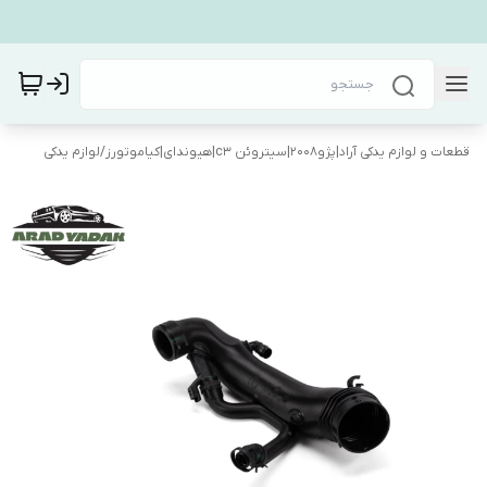
قطعات و لوازم یدکی آراد|پژو۲۰۰۸|سیتروئن c3|هیوندای|کیاموتورز
/
لوازم یدکی