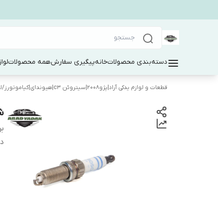
دسته‌بندی محصولات
خانه
پیگیری سفارش
همه محصولات
لوا
قطعات و لوازم یدکی آراد|پژو۲۰۰۸|سیتروئن c3|هیوندای|کیاموتورز
/
ل
شم
بر
دس