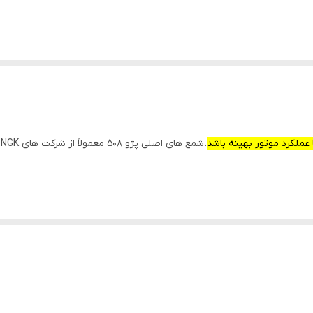
عملکرد موتور بهینه باشد
. شمع های اصلی پژو 508 معمولاً از شرکت های NGK یا Bosch تولید می‌شوند.
لندرها هستند، که این جرقه باعث احتراق و حرکت پیستون می‌شود.
تر شوند.
ودرو شوند.