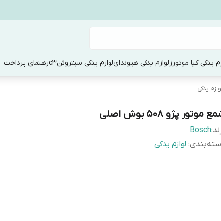
زم یدکی کیا موتورز
لوازم یدکی هیوندای
لوازم یدکی سیتروئنc3
رهنمای پرداخت
وازم یدکی
ع موتور پژو ۵۰۸ بوش اصلی
ند:
Bosch
ته‌بندی
:
لوازم یدکی