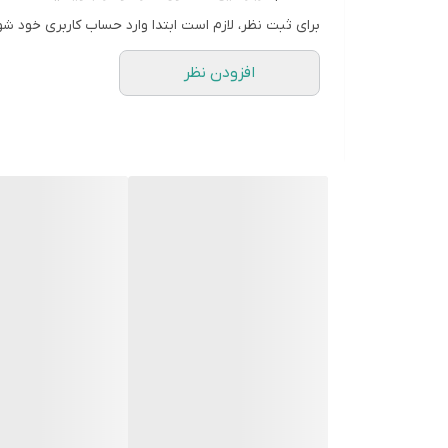
سلامت موتور:
برای ثبت نظر، لازم است ابتدا وارد حساب کاربری خود شو
شمع های معیوب می‌توانند باعث فشار بیشتر بر روی
افزودن نظر
تعویض شمع موتور:
توصیه:
شمع ها هر 40,000 کیلومتر باید تعویض شوند.
آچار مورد نیاز:
برای تعویض شمع ها، به آچار شمع 12 پر سایز 14 نیاز دارید.
احتیاط:
برای تعویض شمع‌ها، از آچار بکس یا جغجغه 
تعداد شمع:
برای تعویض شمع، به 4 عدد شمع نیاز دارید.
نکته: توصیه می‌شود برای تعویض شمع پژو 508، از شمع های اورجینال و با کیفیت بالا استفاده کنید.
در کجا پیدا کنم؟
شمع موتور پژو 508 را می‌توانید از فروشگاه‌ آراد یدک تهیه کنید
برخی از برندهای شمع موتور پژو 508:
NGK:
یکی از معتبرترین برندهای شمع موتور در جهان اس
Bosch: