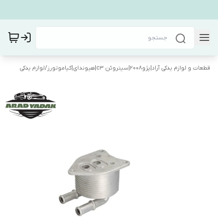
قطعات و لوازم یدکی آراد|پژو۲۰۰۸|سیتروئن c3|هیوندای|کیاموتورز
/
لوازم یدکی