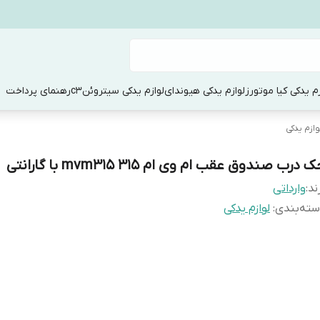
زم یدکی کیا موتورز
لوازم یدکی هیوندای
لوازم یدکی سیتروئنc3
رهنمای پرداخت
وازم یدکی
 درب صندوق عقب ام وی ام ۳۱۵ mvm315 با گارانتی
ند:
وارداتی
ته‌بندی
:
لوازم یدکی