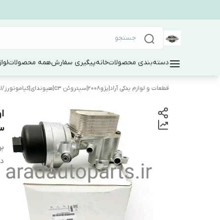
دسته‌بندی محصولات
خانه
پیگیری سفارش
همه محصولات
لوا
قطعات و لوازم یدکی آراد|پژو۲۰۰۸|سیتروئن c3|هیوندای|کیاموتورز
/
ل
ا
c3 ا
بر
دس