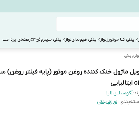
زم یدکی کیا موتورز
لوازم یدکی هیوندای
لوازم یدکی سیتروئنc3
رهنمای پرداخت
وازم یدکی
ویل ماژول خنک کننده روغن موتور (پایه فیلتر روغن) س
یتالیایی
ند:
آگوستا ایتالیا
ته‌بندی
:
لوازم یدکی