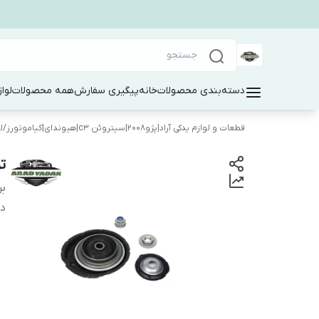
دسته‌بندی محصولات
خانه
پیگیری سفارش
همه محصولات
لوا
قطعات و لوازم یدکی آراد|پژو۲۰۰۸|سیتروئن c3|هیوندای|کیاموتورز
/
ل
ت
بر
دس