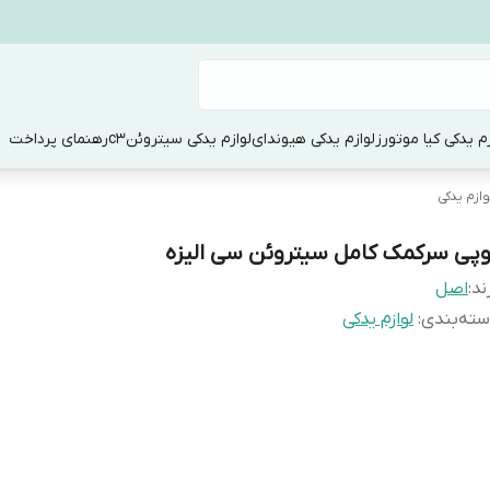
زم یدکی کیا موتورز
لوازم یدکی هیوندای
لوازم یدکی سیتروئنc3
رهنمای پرداخت
وازم یدکی
وپی سرکمک کامل سیتروئن سی الیزه
ند:
اصل
ته‌بندی
:
لوازم یدکی