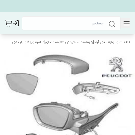
قطعات و لوازم یدکی آراد|پژو۲۰۰۸|سیتروئن c3|هیوندای|کیاموتورز
/
لوازم یدکی