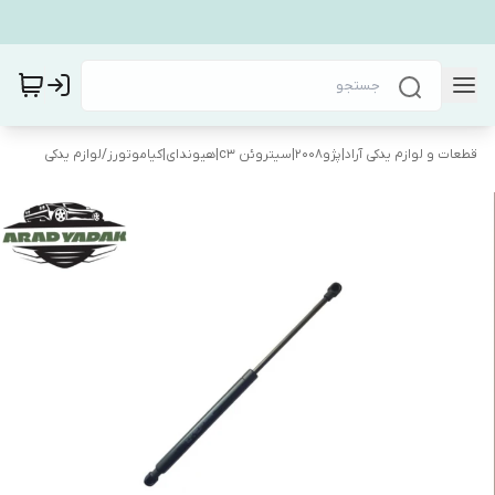
قطعات و لوازم یدکی آراد|پژو۲۰۰۸|سیتروئن c3|هیوندای|کیاموتورز
/
لوازم یدکی