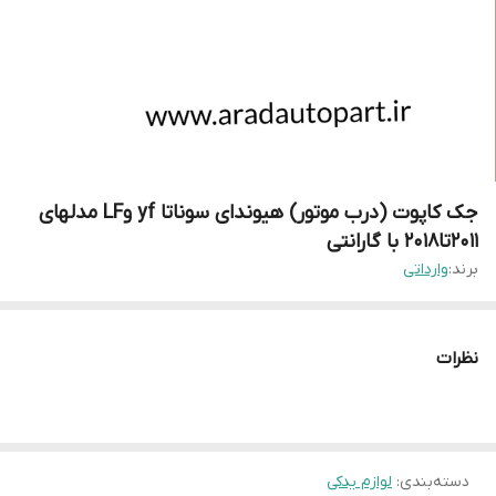
جک کاپوت (درب موتور) هیوندای سوناتا yf وLF مدلهای
۲۰۱۱تا۲۰۱۸ با گارانتی
برند:
وارداتی
نظرات
دسته‌بندی
:
لوازم یدکی