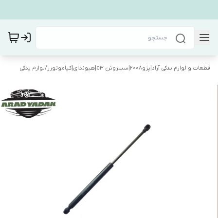
قطعات و لوازم یدکی آراد|پژو۲۰۰۸|سیتروئن c3|هیوندای|کیاموتورز
/
لوازم یدکی