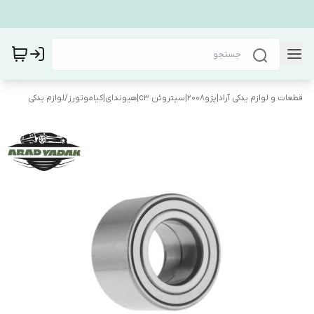
قطعات و لوازم یدکی آراد|پژو۲۰۰۸|سیتروئن c3|هیوندای|کیاموتورز
/
لوازم یدکی